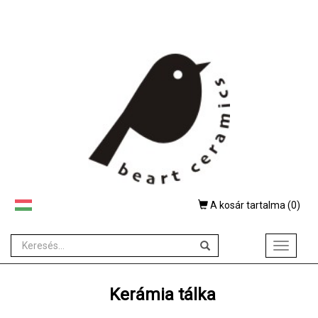
A kosár tartalma (
0
)
Toggle
navigati
Kerámia tálka