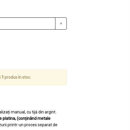
+
i
1
produs în stoc.
izați manual, cu tijă din argint.
de platina, (conținând metale
zurii printr-un proces separat de