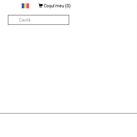
Coşul meu (
0
)