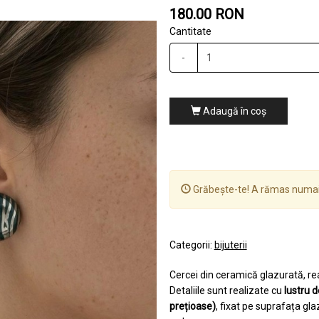
180.00 RON
Cantitate
-
Adaugă în coş
Grăbește-te! A rămas numa
Categorii:
bijuterii
Cercei din ceramică glazurată, real
Detaliile sunt realizate cu
lustru 
prețioase)
, fixat pe suprafața gla