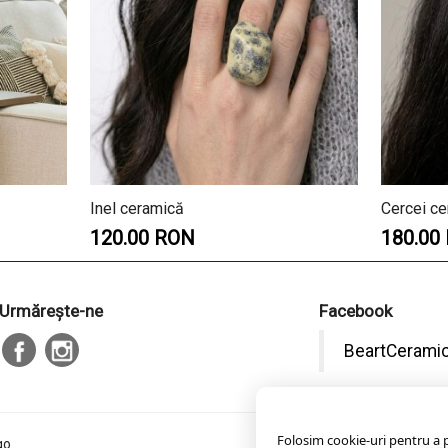
Inel ceramică
Cercei c
120.00 RON
180.00
Urmăreşte-ne
Facebook
BeartCerami
Folosim cookie-uri pentru a pe
go