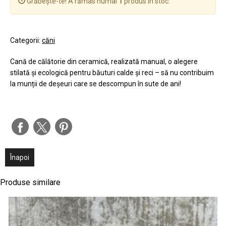
Grăbește-te! A rămas numai
1
produs în stoc.
Categorii:
căni
Cană de călătorie din ceramică, realizată manual, o alegere
stilată și ecologică pentru băuturi calde și reci – să nu contribuim
la munții de deșeuri care se descompun în sute de ani!
Înapoi
Produse similare